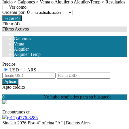
Inicio
>
Galpones
>
Venta
o
Alquiler
o
Alquiler-Temp
> Resultados
| Ver como
Ordenar por
Filtrar
(4)
Filtrar
(4)
Filtros Activos
Galpones
Venta
Alquiler
Alquiler-Temp
Precios
USD
ARS
Aplicar
Apto crédito
0
No hubo resultados para su búsqueda
Encontranos en
(011) 4776-3285
Sinclair 2976 Piso 4° oficina "A" | Buenos Aires