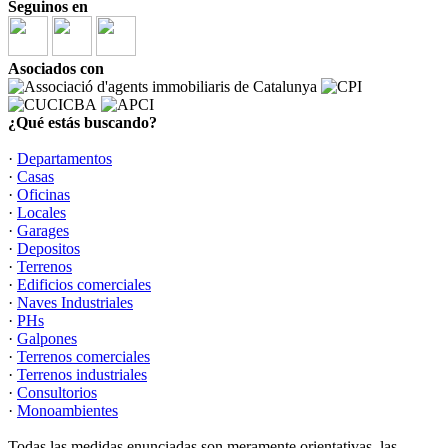
Seguinos en
Asociados con
¿Qué estás buscando?
·
Departamentos
·
Casas
·
Oficinas
·
Locales
·
Garages
·
Depositos
·
Terrenos
·
Edificios comerciales
·
Naves Industriales
·
PHs
·
Galpones
·
Terrenos comerciales
·
Terrenos industriales
·
Consultorios
·
Monoambientes
Todas las medidas enunciadas son meramente orientativas, las